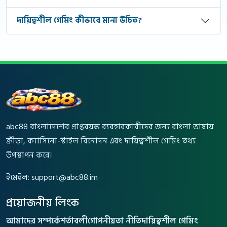
দায়িত্বশীল গেমিং কীভাবে মানা উচিত?
abc88 বাংলাদেশের প্রাপ্তবয়স্ক ব্যবহারকারীদের জন্য বাংলা ভাষায়
ক্রীড়া, ক্যাসিনো-স্টাইল বিনোদন এবং দায়িত্বশীল গেমিং তথ্য
উপস্থাপন করে।
ইমেইল:
support@abc88.im
প্রয়োজনীয় লিংক
আমাদের সম্পর্কে
শর্তাবলী
গোপনীয়তা নীতি
দায়িত্বশীল গেমিং