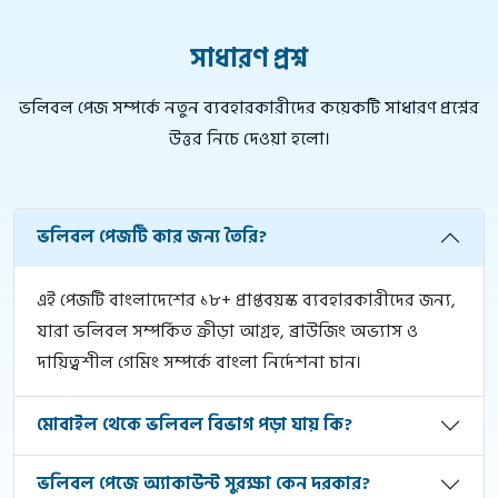
সাধারণ প্রশ্ন
ভলিবল পেজ সম্পর্কে নতুন ব্যবহারকারীদের কয়েকটি সাধারণ প্রশ্নের
উত্তর নিচে দেওয়া হলো।
ভলিবল পেজটি কার জন্য তৈরি?
এই পেজটি বাংলাদেশের ১৮+ প্রাপ্তবয়স্ক ব্যবহারকারীদের জন্য,
যারা ভলিবল সম্পর্কিত ক্রীড়া আগ্রহ, ব্রাউজিং অভ্যাস ও
দায়িত্বশীল গেমিং সম্পর্কে বাংলা নির্দেশনা চান।
মোবাইল থেকে ভলিবল বিভাগ পড়া যায় কি?
ভলিবল পেজে অ্যাকাউন্ট সুরক্ষা কেন দরকার?