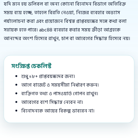
যদি মনে হয় ভলিবল বা অন্য কোনো বিনোদন বিভাগে অতিরিক্ত
সময় ব্যয় হচ্ছে, তাহলে বিরতি নেওয়া, নিজের ব্যবহার অভ্যাস
পর্যালোচনা করা এবং প্রয়োজনে বিশ্বস্ত প্রাপ্তবয়স্কের সঙ্গে কথা বলা
সহায়ক হতে পারে। abc88 ব্যবহার করার সময় ক্রীড়া আগ্রহকে
আনন্দের অংশ হিসেবে রাখুন, চাপ বা আবেগের সিদ্ধান্ত হিসেবে নয়।
সংক্ষিপ্ত চেকলিস্ট
শুধু ১৮+ প্রাপ্তবয়স্কদের জন্য।
আগে বাজেট ও সময়সীমা নির্ধারণ করুন।
ব্যক্তিগত তথ্য ও পাসওয়ার্ড গোপন রাখুন।
আবেগের বশে সিদ্ধান্ত নেবেন না।
বিনোদনকে আয়ের বিকল্প ভাববেন না।