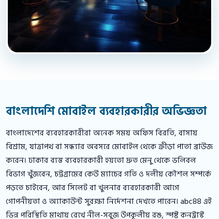
বাংলাদেশি মোবাইল ব্যবহারকারীর অভিজ্ঞতা
বাংলাদেশের ব্যবহারকারীরা অনেক সময় অফিস বিরতি, বাসায়
বিশ্রাম, যাত্রাপথ বা সন্ধ্যার অবসরে মোবাইল থেকে ক্রীড়া পাতা ব্রাউজ
করেন। ঢাকার ব্যস্ত ব্যবহারকারী হয়তো দ্রুত মেনু থেকে ভলিবল
বিভাগ খুঁজবেন, চট্টগ্রামের কেউ ম্যাচের গতি ও দলীয় কৌশল সম্পর্কে
পড়তে চাইবেন, আর সিলেট বা খুলনার ব্যবহারকারী আগে
গোপনীয়তা ও অ্যাকাউন্ট সুরক্ষা নির্দেশনা দেখতে পারেন। abc88 এই
ভিন্ন পরিস্থিতি মাথায় রেখে নীল-সবুজ উপকূলীয় রঙ, স্পষ্ট কনট্রাস্ট