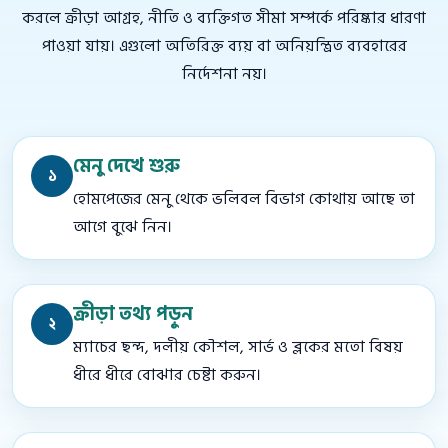
করলে ক্রীড়া আগ্রহ, নীতি ও ব্যক্তিগত সীমা সম্পর্কে পরিষ্কার ধারণা
পাওয়া যায়। এগুলো অতিরিক্ত ব্যয় বা অনিয়ন্ত্রিত ব্যবহারের
নির্দেশনা নয়।
মেনু দেখে শুরু
১
হোমপেজের মেনু থেকে ভলিবল বিভাগ কোথায় আছে তা
আগে বুঝে নিন।
ক্রীড়া তথ্য পড়ুন
২
ম্যাচের ছন্দ, দলীয় কৌশল, সার্ভ ও ব্লকের মতো বিষয়
ধীরে ধীরে বোঝার চেষ্টা করুন।