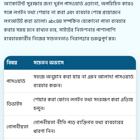
অ্যাকাউন্ট সুরক্ষার জন্য দুর্বল পাসওয়ার্ড এড়ানো, অপরিচিত কারও
সঙ্গে লগইন তথ্য শেয়ার না করা এবং ব্যবহার শেষে প্রয়োজনে
লগআউট করা ভালো। abc88 সম্পর্কিত যেকোনো পাতা ব্যবহার
করার সময় মনে রাখতে হবে, সাইটের নির্দেশনার পাশাপাশি
ব্যবহারকারীর নিজের সচেতনতাও নিরাপত্তার গুরুত্বপূর্ণ স্তর।
বিষয়
সচেতন অভ্যাস
সহজে অনুমান করা যায় না এমন আলাদা পাসওয়ার্ড
পাসওয়ার্ড
ব্যবহার করুন।
শেয়ার করা ফোনে লগইন তথ্য সংরক্ষণ করা এড়িয়ে
ডিভাইস
চলুন।
গোপনীয়তা নীতি পড়ে ব্যক্তিগত তথ্য ব্যবহারের
গোপনীয়তা
ধারণা নিন।