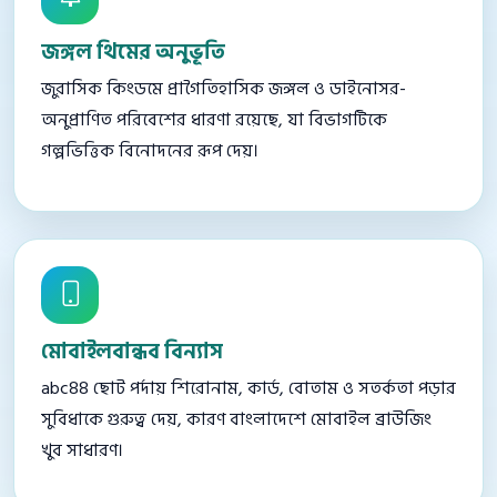
জঙ্গল থিমের অনুভূতি
জুরাসিক কিংডমে প্রাগৈতিহাসিক জঙ্গল ও ডাইনোসর-
অনুপ্রাণিত পরিবেশের ধারণা রয়েছে, যা বিভাগটিকে
গল্পভিত্তিক বিনোদনের রূপ দেয়।
মোবাইলবান্ধব বিন্যাস
abc88 ছোট পর্দায় শিরোনাম, কার্ড, বোতাম ও সতর্কতা পড়ার
সুবিধাকে গুরুত্ব দেয়, কারণ বাংলাদেশে মোবাইল ব্রাউজিং
খুব সাধারণ।