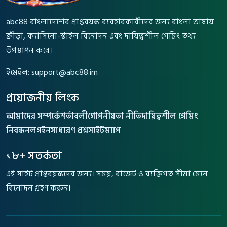
abc88 বাংলাদেশের প্রাপ্তবয়স্ক ব্যবহারকারীদের জন্য বাংলা ভাষায়
ক্রীড়া, ক্যাসিনো-স্টাইল বিনোদন এবং দায়িত্বশীল গেমিং তথ্য
উপস্থাপন করে।
ইমেইল:
support@abc88.im
প্রয়োজনীয় লিংক
আমাদের সম্পর্কে
শর্তাবলী
গোপনীয়তা নীতি
দায়িত্বশীল গেমিং
নিবন্ধন
লগইন
সাধারণ প্রশ্ন
সাইটম্যাপ
১৮+ সতর্কতা
এই সাইট প্রাপ্তবয়স্কদের জন্য। সময়, বাজেট ও ব্যক্তিগত সীমা মেনে
বিনোদন গ্রহণ করুন।