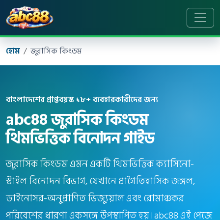
হোম
জুরাসিক কিংডম
বাংলাদেশের প্রাপ্তবয়স্ক ১৮+ ব্যবহারকারীদের জন্য
abc88 জুরাসিক কিংডম
থিমভিত্তিক বিনোদন গাইড
জুরাসিক কিংডম এমন একটি থিমভিত্তিক ক্যাসিনো-
স্টাইল বিনোদন বিভাগ, যেখানে প্রাগৈতিহাসিক জঙ্গল,
ডাইনোসর-অনুপ্রাণিত ভিজ্যুয়াল এবং রোমাঞ্চকর
পরিবেশের ধারণা একসঙ্গে উপস্থাপিত হয়। abc88 এই পেজে